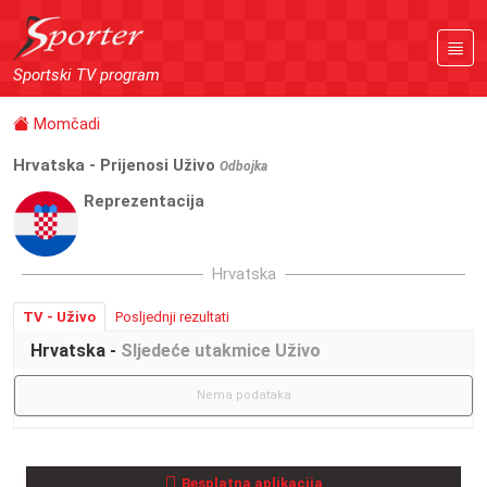
Sportski TV program
Momčadi
Hrvatska - Prijenosi Uživo
Odbojka
Reprezentacija
Hrvatska
TV - Uživo
Posljednji rezultati
Hrvatska -
Sljedeće utakmice Uživo
Nema podataka
Besplatna aplikacija