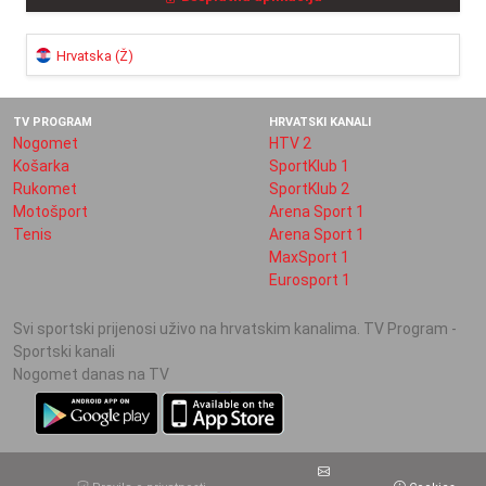
Hrvatska (Ž)
TV PROGRAM
HRVATSKI KANALI
Nogomet
HTV 2
Košarka
SportKlub 1
Rukomet
SportKlub 2
Motošport
Arena Sport 1
Tenis
Arena Sport 1
MaxSport 1
Eurosport 1
Svi sportski prijenosi uživo na hrvatskim kanalima. TV Program -
Sportski kanali
Nogomet danas na TV