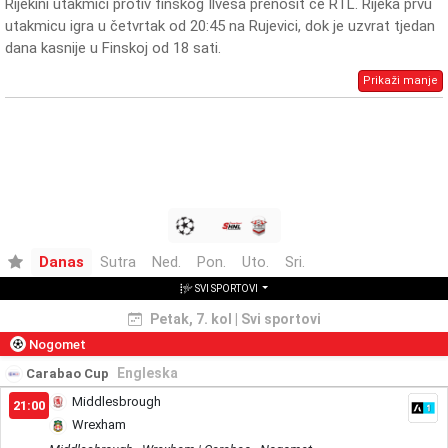
Rijekini utakmici protiv finskog Ilvesa prenosit će RTL. Rijeka prvu
utakmicu igra u četvrtak od 20:45 na Rujevici, dok je uzvrat tjedan
dana kasnije u Finskoj od 18 sati.
Prikaži manje
Danas
Sutra
Ned.
Pon.
Uto.
Sri.
SVI SPORTOVI
Petak, 7. kol | Svi sportovi
Nogomet
Engleska
Carabao Cup
Middlesbrough
21:00
Wrexham