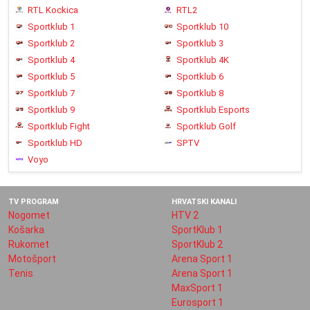
RTL Kockica
RTL2
Sportklub 1
Sportklub 10
Sportklub 2
Sportklub 3
Sportklub 4
Sportklub 4K
Sportklub 5
Sportklub 6
Sportklub 7
Sportklub 8
Sportklub 9
Sportklub Esports
Sportklub Fight
Sportklub Golf
Sportklub HD
SPTV
Voyo
TV PROGRAM
HRVATSKI KANALI
Nogomet
HTV 2
Košarka
SportKlub 1
Rukomet
SportKlub 2
Motošport
Arena Sport 1
Tenis
Arena Sport 1
MaxSport 1
Eurosport 1