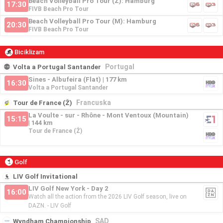
Beach Volleyball Pro Tour (Ž): Hamburg
17:30
FIVB Beach Pro Tour
Beach Volleyball Pro Tour (M): Hamburg
20:30
FIVB Beach Pro Tour
Biciklizam
Portugal
Volta a Portugal Santander
Sines - Albufeira (Flat) | 177 km
16:30
Volta a Portugal Santander
Francuska
Tour de France (Ž)
La Voulte - sur - Rhône - Mont Ventoux (Mountain)
15:15
| 144 km
Tour de France (Ž)
Golf
LIV Golf Invitational
LIV Golf New York - Day 2
16:00
Watch all the action from the 2026 LIV Golf season, live on
DAZN. - LIV Golf
SAD
Wyndham Championship