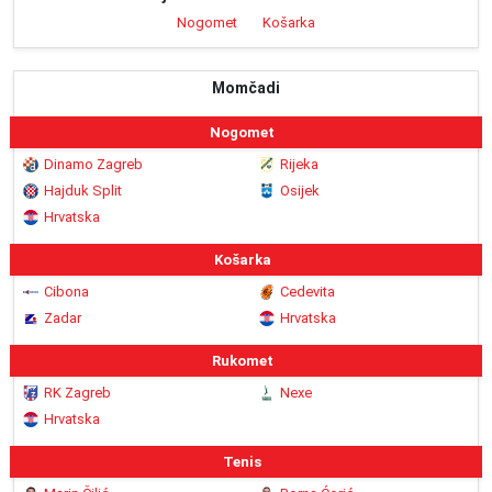
Nogomet
Košarka
Momčadi
Nogomet
Dinamo Zagreb
Rijeka
Hajduk Split
Osijek
Hrvatska
Košarka
Cibona
Cedevita
Zadar
Hrvatska
Rukomet
RK Zagreb
Nexe
Hrvatska
Tenis