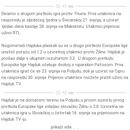
17. srp
Dinamo u drugom pretkolu igra protiv Thuna. Prva utakmica na
rasporedu je sljedećeg tjedna u Švicarskoj 21. srpnja, a uzvrat
tjedan dana kasnije 28. srpnja na Maksimiru. Utakmici prijenosi
uživo RTL.
Nogometaši Hajduka plasirali su se u drugo pretkolo Europske lige
unatoč porazu od 1:2 u uzvratnoj utakmici protiv Žiline. Hajduk je
prošao dalje s ukupnim rezultatom 3:2. U drugom pretkolu
Europske lige Hajduk očekuje dvoboj s ciparskim Pafosom. Prva
utakmica igrat će se 23. srpnja na Poljudu, dok je uzvrat na Cipru
na rasporedu 30. srpnja. Prijenos utakmice možete pratiti uživo na
Hajduk TV.
12. srp
Hajduk je na domaćem terenu na Poljudu u prvom susretu prvog
pretkola Europske lige svladao slovačku Žilinu s 2:0. Uzvratna se
utakmica igra u Slovačkoj u četvrtak 16. srpnja sa prijenosom na
Hajduk TV-ju.
prikaži više ... ...