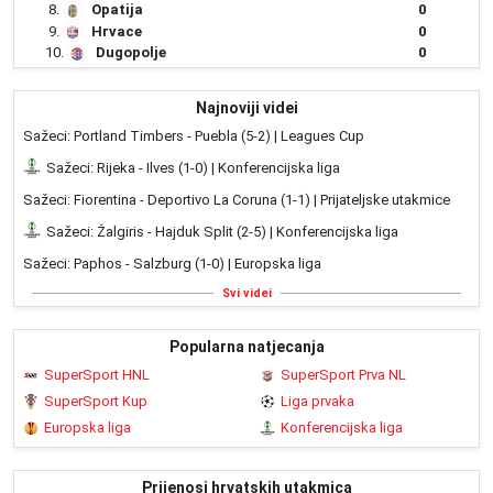
8.
Opatija
0
9.
Hrvace
0
10.
Dugopolje
0
Najnoviji videi
Sažeci: Portland Timbers - Puebla (5-2) | Leagues Cup
Sažeci: Rijeka - Ilves (1-0) | Konferencijska liga
Sažeci: Fiorentina - Deportivo La Coruna (1-1) | Prijateljske utakmice
Sažeci: Žalgiris - Hajduk Split (2-5) | Konferencijska liga
Sažeci: Paphos - Salzburg (1-0) | Europska liga
Svi videi
Popularna natjecanja
SuperSport HNL
SuperSport Prva NL
SuperSport Kup
Liga prvaka
Europska liga
Konferencijska liga
Prijenosi hrvatskih utakmica