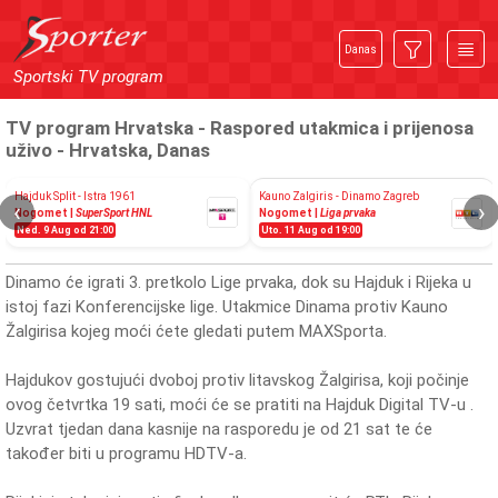
Danas
Sportski TV program
TV program Hrvatska - Raspored utakmica i prijenosa
uživo - Hrvatska, Danas
Hajduk Split - Istra 1961
Kauno Zalgiris - Dinamo Zagreb
‹
›
Nogomet |
SuperSport HNL
Nogomet |
Liga prvaka
Ned. 9 Aug od 21:00
Uto. 11 Aug od 19:00
Dinamo će igrati 3. pretkolo Lige prvaka, dok su Hajduk i Rijeka u
istoj fazi Konferencijske lige. Utakmice Dinama protiv Kauno
Žalgirisa kojeg moći ćete gledati putem MAXSporta.
Hajdukov gostujući dvoboj protiv litavskog Žalgirisa, koji počinje
ovog četvrtka 19 sati, moći će se pratiti na Hajduk Digital TV-u .
Uzvrat tjedan dana kasnije na rasporedu je od 21 sat te će
također biti u programu HDTV-a.