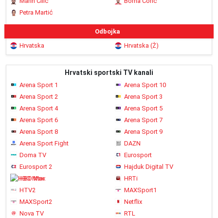
Marin Čilić
Borna Ćorić
Petra Martić
Odbojka
Hrvatska
Hrvatska (Ž)
Hrvatski sportski TV kanali
Arena Sport 1
Arena Sport 10
Arena Sport 2
Arena Sport 3
Arena Sport 4
Arena Sport 5
Arena Sport 6
Arena Sport 7
Arena Sport 8
Arena Sport 9
Arena Sport Fight
DAZN
Doma TV
Eurosport
Eurosport 2
Hajduk Digital TV
HBO Max
HRTi
HTV2
MAXSport1
MAXSport2
Netflix
Nova TV
RTL