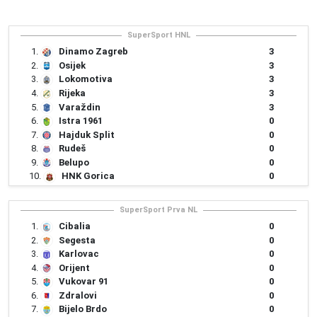
SuperSport HNL
1.
Dinamo Zagreb
3
2.
Osijek
3
3.
Lokomotiva
3
4.
Rijeka
3
5.
Varaždin
3
6.
Istra 1961
0
7.
Hajduk Split
0
8.
Rudeš
0
9.
Belupo
0
10.
HNK Gorica
0
SuperSport Prva NL
1.
Cibalia
0
2.
Segesta
0
3.
Karlovac
0
4.
Orijent
0
5.
Vukovar 91
0
6.
Zdralovi
0
7.
Bijelo Brdo
0