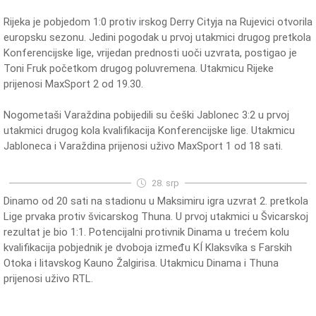
Rijeka je pobjedom 1:0 protiv irskog Derry Cityja na Rujevici otvorila
europsku sezonu. Jedini pogodak u prvoj utakmici drugog pretkola
Konferencijske lige, vrijedan prednosti uoči uzvrata, postigao je
Toni Fruk početkom drugog poluvremena. Utakmicu Rijeke
prijenosi MaxSport 2 od 19.30.
Nogometaši Varaždina pobijedili su češki Jablonec 3:2 u prvoj
utakmici drugog kola kvalifikacija Konferencijske lige. Utakmicu
Jabloneca i Varaždina prijenosi uživo MaxSport 1 od 18 sati.
28. srp
Dinamo od 20 sati na stadionu u Maksimiru igra uzvrat 2. pretkola
Lige prvaka protiv švicarskog Thuna. U prvoj utakmici u Švicarskoj
rezultat je bio 1:1. Potencijalni protivnik Dinama u trećem kolu
kvalifikacija pobjednik je dvoboja između KÍ Klaksvíka s Farskih
Otoka i litavskog Kauno Žalgirisa. Utakmicu Dinama i Thuna
prijenosi uživo RTL.