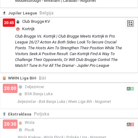
Middlesbrough - Wrexham | Carabao - Nogomet
Belgija
Jupiler League
Club Brugge KV
20:45
Kortrijk
Club Brugge Vs. Kortrijk | Club Brugge Meets Kortrijk In Pro
League 26/27 Action As Both Sides Look To Secure Crucial
Points. The Hosts Aim To Strengthen Their Position While The
Visitors Seek A Positive Result. Can Kortrijk Find A Way To
Challenge Their Opponents, Or Will Club Brugge Control The
Match? Tune In For All The Drama! - Jupiler Pro League
BiH
WWIN Liga BiH
Zeljeznicar
20:00
BSK Banja Luka
željezničar - Bsk Banja Luka | Wwin Liga Bih - Nogomet
Poljska
Ekstraklasa
Wisla
20:30
Plock
Wisla Krakow - Wisla Plock | Poljska Liga - Nogomet