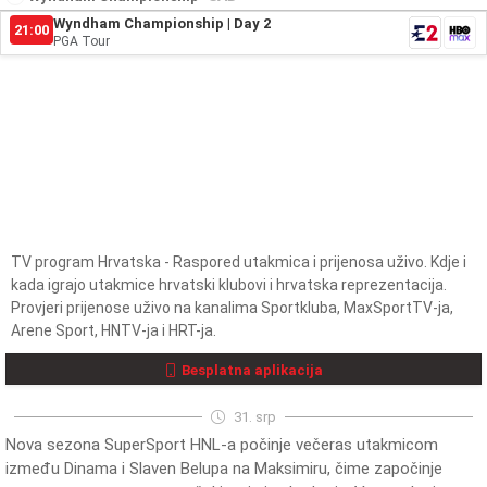
Wyndham Championship | Day 2
21:00
PGA Tour
TV program Hrvatska - Raspored utakmica i prijenosa uživo. Kdje i
kada igrajo utakmice hrvatski klubovi i hrvatska reprezentacija.
Provjeri prijenose uživo na kanalima Sportkluba, MaxSportTV-ja,
Arene Sport, HNTV-ja i HRT-ja.
Besplatna aplikacija
31. srp
Nova sezona SuperSport HNL-a počinje večeras utakmicom
između Dinama i Slaven Belupa na Maksimiru, čime započinje