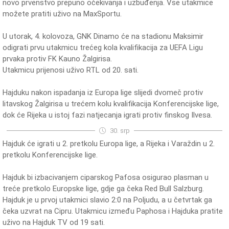
novo prvenstvo prepuno očekivanja i uzbuđenja. Vse utakmice
možete pratiti uživo na MaxSportu.
U utorak, 4. kolovoza, GNK Dinamo će na stadionu Maksimir
odigrati prvu utakmicu trećeg kola kvalifikacija za UEFA Ligu
prvaka protiv FK Kauno Žalgirisa.
Utakmicu prijenosi uživo RTL od 20. sati.
Hajduku nakon ispadanja iz Europa lige slijedi dvomeč protiv
litavskog Žalgirisa u trećem kolu kvalifikacija Konferencijske lige,
dok će Rijeka u istoj fazi natjecanja igrati protiv finskog Ilvesa.
30. srp
Hajduk će igrati u 2. pretkolu Europa lige, a Rijeka i Varaždin u 2.
pretkolu Konferencijske lige.
Hajduk bi izbacivanjem ciparskog Pafosa osigurao plasman u
treće pretkolo Europske lige, gdje ga čeka Red Bull Salzburg.
Hajduk je u prvoj utakmici slavio 2:0 na Poljudu, a u četvrtak ga
čeka uzvrat na Cipru. Utakmicu između Paphosa i Hajduka pratite
uživo na Hajduk TV od 19 sati.