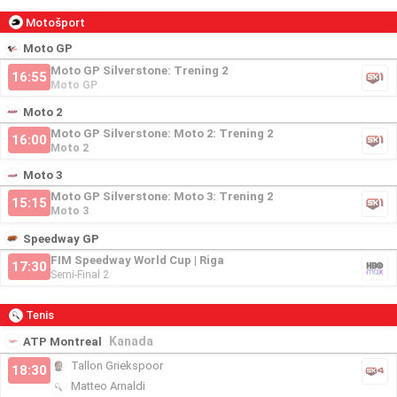
Motošport
Moto GP
Moto GP Silverstone: Trening 2
16:55
Moto GP
Moto 2
Moto GP Silverstone: Moto 2: Trening 2
16:00
Moto 2
Moto 3
Moto GP Silverstone: Moto 3: Trening 2
15:15
Moto 3
Speedway GP
FIM Speedway World Cup | Riga
17:30
Semi-Final 2
Tenis
Kanada
ATP Montreal
Tallon Griekspoor
18:30
Matteo Arnaldi