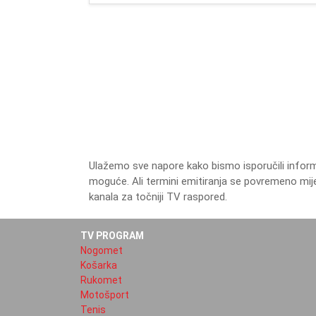
Ulažemo sve napore kako bismo isporučili inform
moguće. Ali termini emitiranja se povremeno mij
kanala za točniji TV raspored.
TV PROGRAM
Nogomet
Košarka
Rukomet
Motošport
Tenis