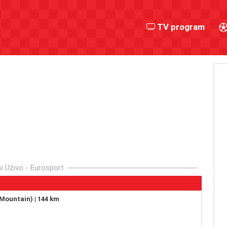
TV program
si Uživo - Eurosport
(Mountain) | 144 km