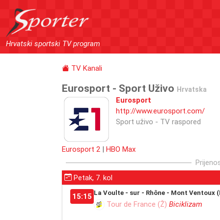
Hrvatski sportski TV program
TV Kanali
Eurosport - Sport Uživo
Hrvatska
Eurosport
http://www.eurosport.com/
Sport uživo - TV raspored
Eurosport 2
|
HBO Max
Prijeno
Petak, 7. kol
La Voulte - sur - Rhône - Mont Ventoux 
15:15
Tour de France (Ž)
Biciklizam