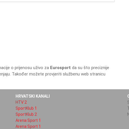
acije o prijenosu uživo za
Eurosport
da su što preciznije
enjaju. Također možete provjeriti službenu web stranicu
HRVATSKI KANALI
HTV 2
SportKlub 1
SportKlub 2
Arena Sport 1
Arena Sport 1