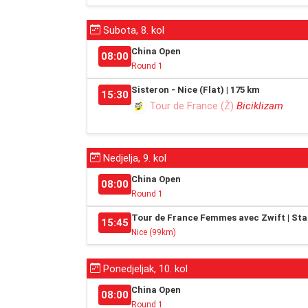
Subota, 8. kol
China Open
08:00
Round 1
Sisteron - Nice (Flat) | 175 km
15:30
Tour de France (Ž)
Biciklizam
Nedjelja, 9. kol
China Open
08:00
Round 1
Tour de France Femmes avec Zwift | Sta
15:45
Nice (99km)
Ponedjeljak, 10. kol
China Open
08:00
Round 1