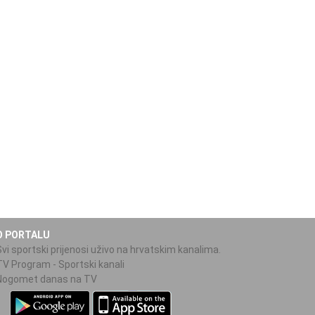
O PORTALU
Svi sportski prijenosi uživo na hrvatskim kanalima.
TV Program - Sportski kanali
Nogomet danas na TV