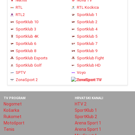
Netflix
Nova TV
RTL
RTL Kockica
RTL2
Sportklub 1
Sportklub 10
Sportklub 2
Sportklub 3
Sportklub 4
Sportklub 4K
Sportklub 5
Sportklub 6
Sportklub 7
Sportklub 8
Sportklub 9
Sportklub Esports
Sportklub Fight
Sportklub Golf
Sportklub HD
SPTV
Voyo
ZonaSport 2
ZonaSport TV
TV PROGRAM
HRVATSKI KANALI
Nogomet
HTV 2
Košarka
SportKlub 1
Rukomet
SportKlub 2
Motošport
Arena Sport 1
Tenis
Arena Sport 1